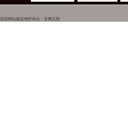
深圳网站建设
维护单位：
亚网互联